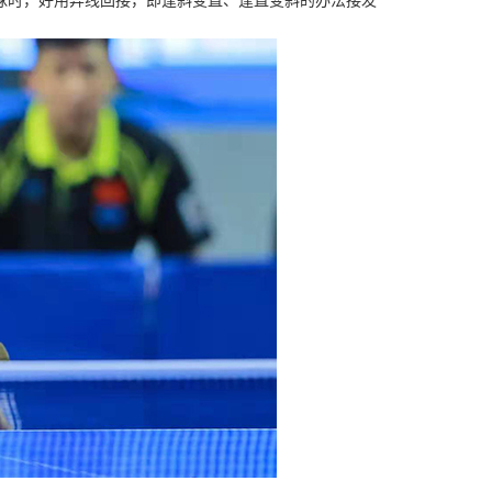
球时，好用异线回接，即逢斜变直、逢直变斜的办法接发