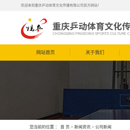
欢迎来到重庆乒动体育文化传播有限公司官方网站！
网站首页
关于我们
您当前的位置 ：
首 页
>
新闻资讯
>
公司新闻