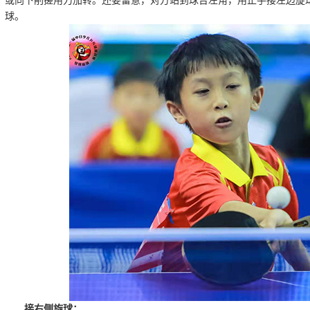
或向下削搓用力加转。还要留意，对方站到球台左角，用正手接左边旋
球。
接右侧旋球：