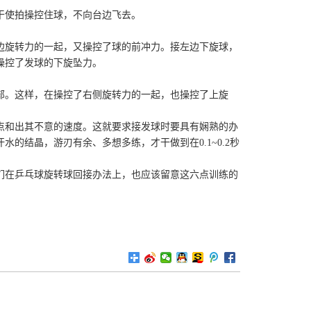
干使拍操控住球，不向台边飞去。
边旋转力的一起，又操控了球的前冲力。接左边下旋球，
操控了发球的下旋坠力。
部。这样，在操控了右侧旋转力的一起，也操控了上旋
点和出其不意的速度。这就要求接发球时要具有娴熟的办
的结晶，游刃有余、多想多练，才干做到在0.1~0.2秒
们在乒乓球旋转球回接办法上，也应该留意这六点训练的