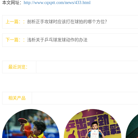
本文网址：
http://www.cqxptt.com/news/433.html
上一篇：
剖析正手攻球时应该打在球拍的哪个方位？
下一篇：
浅析关于乒乓球发球动作的办法
最近浏览：
相关产品