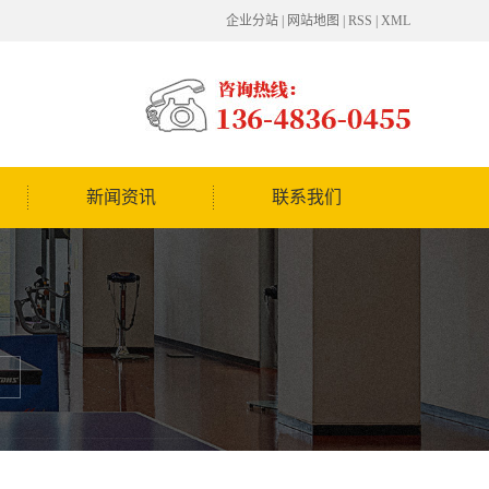
企业分站
|
网站地图
|
RSS
|
XML
新闻资讯
联系我们