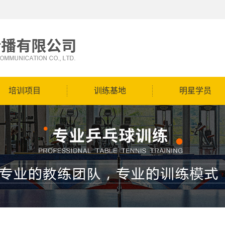
培训项目
训练基地
明星学员